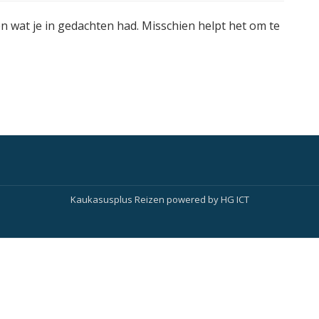
en wat je in gedachten had. Misschien helpt het om te
Kaukasusplus Reizen
powered by
HG ICT