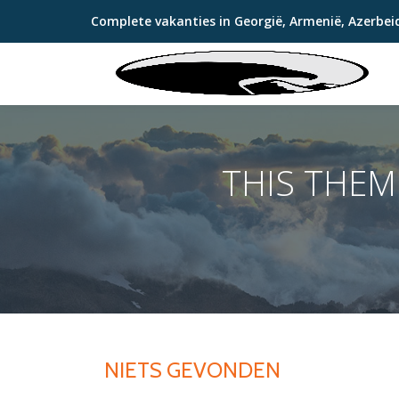
Complete vakanties in Georgië, Armenië, Azerbei
Ga
direct
naar
de
inhoud
THIS THE
NIETS GEVONDEN